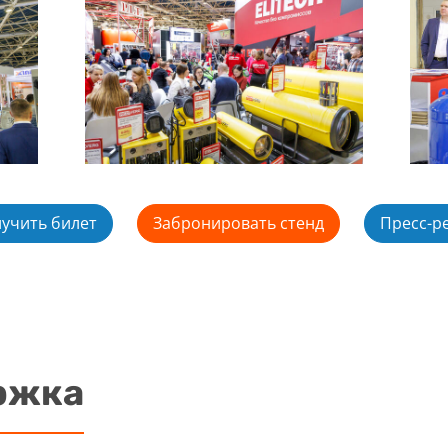
учить билет
Забронировать стенд
Пресс-р
ржка