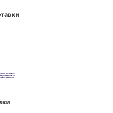
ставки
вки