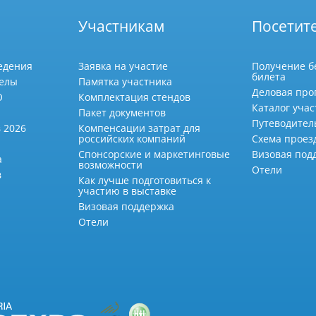
Участникам
Посетит
едения
Заявка на участие
Получение б
билета
делы
Памятка участника
Деловая про
О
Комплектация стендов
Каталог учас
Пакет документов
Путеводител
 2026
Компенсации затрат для
российских компаний
Схема проез
Спонсорские и маркетинговые
Визовая под
а
возможности
Отели
в
Как лучше подготовиться к
участию в выставке
Визовая поддержка
Отели