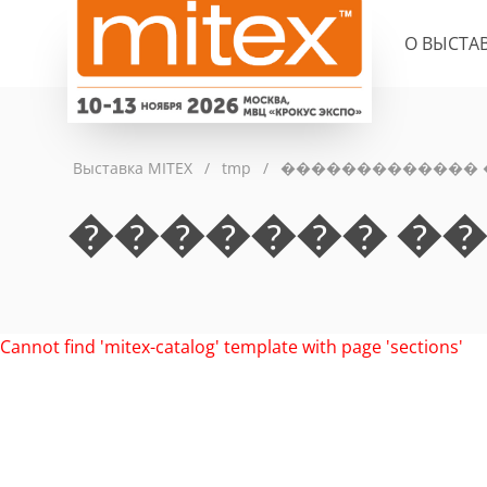
О ВЫСТА
Выставка MITEX
/
tmp
/
�������������
������� �
Cannot find 'mitex-catalog' template with page 'sections'