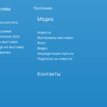
елям
Программа
Медиа
есплатного
грамма
Новости
тников 2026
Материалы выставки
ь выставки
Фото
да на выставку
Видео
держка
Аккредитация прессы
Подписка на новости
Контакты