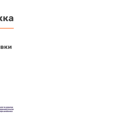
жка
авки