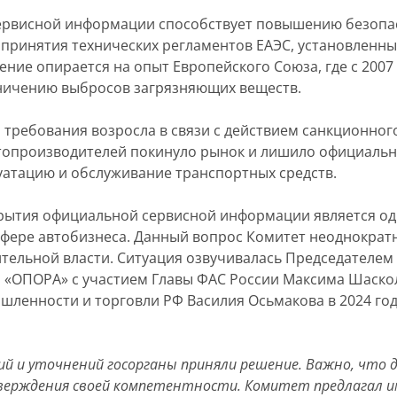
ервисной информации способствует повышению безопас
 принятия технических регламентов ЕАЭС, установленны
ение опирается на опыт Европейского Союза, где с 2007
ничению выбросов загрязняющих веществ.
о требования возросла в связи с действием санкционно
топроизводителей покинуло рынок и лишило официальны
уатацию и обслуживание транспортных средств.
рытия официальной сервисной информации является о
фере автобизнеса. Данный вопрос Комитет неоднократ
ельной власти. Ситуация озвучивалась Председателем
ПОРА» с участием Главы ФАС России Максима Шаскольск
шленности и торговли РФ Василия Осьмакова в 2024 го
ий и уточнений госорганы приняли решение. Важно, что 
ерждения своей компетентности. Комитет предлагал и