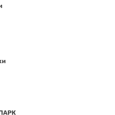
и
ки
 ПАРК