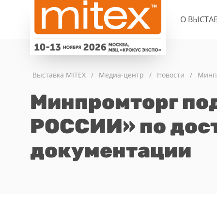
О ВЫСТА
Выставка MITEX
/
Медиа-центр
/
Новости
/
Минп
Минпромторг п
РОССИИ» по дост
документации