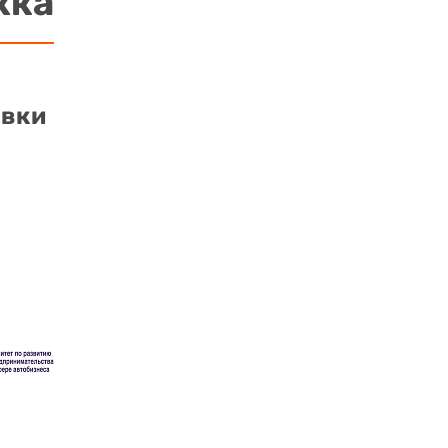
жка
авки