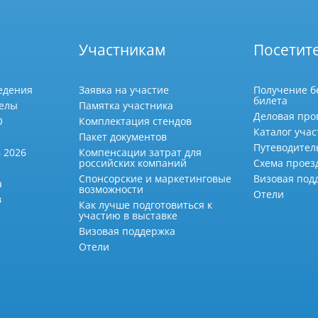
Участникам
Посетит
едения
Заявка на участие
Получение б
билета
делы
Памятка участника
Деловая про
О
Комплектация стендов
Каталог учас
Пакет документов
Путеводител
 2026
Компенсации затрат для
российских компаний
Схема проез
Спонсорские и маркетинговые
Визовая под
а
возможности
Отели
в
Как лучше подготовиться к
участию в выставке
Визовая поддержка
Отели