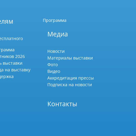
елям
Программа
Медиа
есплатного
грамма
Новости
тников 2026
Материалы выставки
ь выставки
Фото
да на выставку
Видео
держка
Аккредитация прессы
Подписка на новости
Контакты