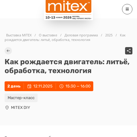
Выставка MITEX
/
О выставке
/
Деловая программа
/
2025
/
Как
рождается двигатель: литьё, обработка, технология
Как рождается двигатель: литьё,
обработка, технология
2 день
12.11.2025
15:30 — 16:00
Мастер-класс
MITEX DIY