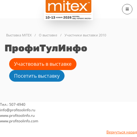
Выставка MITEX
/
О выставке
/
Участники выставки 2010
ПрофиТулИнфо
Участвовать в выставке
Посетить выставку
Тел.: 507-4940
info@profitoolinfo.ru
www.profitoolinfo.ru
www.profitoolinfo.com
Вернуться назад