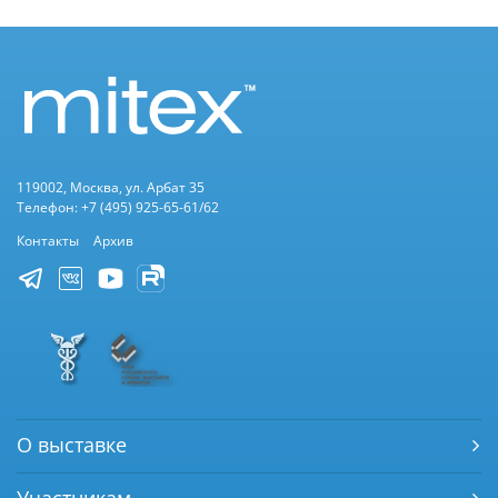
119002, Москва, ул. Арбат 35
Телефон: +7 (495) 925-65-61/62
Контакты
Архив
О выставке