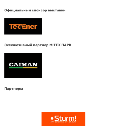
Официальный спонсор выставки
Эксклюзивный партнер MITEX ПАРК
Партнеры