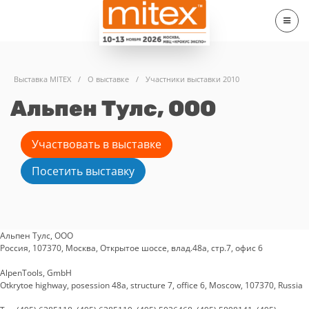
Выставка MITEX
/
О выставке
/
Участники выставки 2010
Альпен Тулс, ООО
Участвовать в выставке
Посетить выставку
Альпен Тулс, ООО
Россия, 107370, Москва, Открытое шоссе, влад.48а, стр.7, офис 6
AlpenTools, GmbH
Otkrytoe highway, posession 48a, structure 7, office 6, Moscow, 107370, Russia