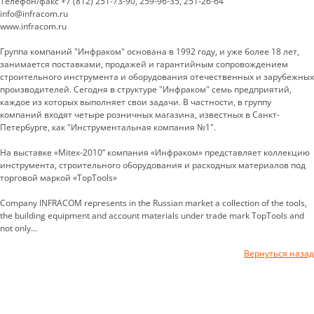
Телефон/факс +7 (812) 251-73-90, 259-96-35, 251-26-64
info@infracom.ru
www.infracom.ru
Группа компаний "Инфраком" основана в 1992 году, и уже более 18 лет,
занимается поставками, продажей и гарантийным сопровождением
строительного инструмента и оборудования отечественных и зарубежных
производителей. Сегодня в структуре "Инфраком" семь предприятий,
каждое из которых выполняет свои задачи. В частности, в группу
компаний входят четыре розничных магазина, известных в Санкт-
Петербурге, как "Инструментальная компания №1".
На выставке «Mitex-2010” компания «Инфраком» представляет коллекцию
инструмента, строительного оборудования и расходных материалов под
торговой маркой «TopTools»
Company INFRACOM represents in the Russian market a collection of the tools,
the building equipment and account materials under trade mark TopTools and
not only...
Вернуться назад