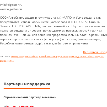
info@algostar.ru
www.algostar.ru
ООО «АлгоСтар», входит в группу компаний «АЛГО» и было создано как
представительство в России немецкого завода «ELECTROSTAR GmbH».
Завод «ELECTROSTAR GmbH», расположенный в г. Штутгарт, уже много лет
является ведущим мировым производителем высококлассной техники,
предназначенной как для решения профессиональных задач в различных
отраслях промышленности и сферы услуг (гостиницы, фитнес-центры,
бассейны, офис-центры и др.), так и для бытового применения.
Вернуться назад
См.также:
аксессуары для бассейнов
,
бассейновое оборудование
,
производство бассейнов
,
средства
для бассейна
Партнеры и поддержка
Стратегический партнер выставки