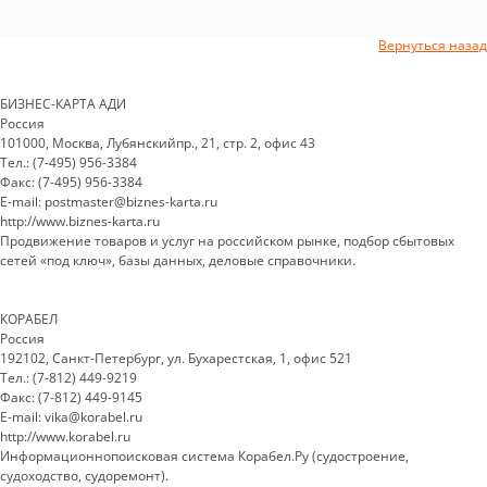
Вернуться назад
БИЗНЕС-КАРТА АДИ
Россия
101000, Москва, Лубянскийпр., 21, стр. 2, офис 43
Тел.: (7-495) 956-3384
Факс: (7-495) 956-3384
E-mail: postmaster@biznes-karta.ru
http://www.biznes-karta.ru
Продвижение товаров и услуг на российском рынке, подбор сбытовых
сетей «под ключ», базы данных, деловые справочники.
КОРАБЕЛ
Россия
192102, Санкт-Петербург, ул. Бухарестская, 1, офис 521
Тел.: (7-812) 449-9219
Факс: (7-812) 449-9145
E-mail: vika@korabel.ru
http://www.korabel.ru
Информационнопоисковая система Корабел.Ру (судостроение,
судоходство, судоремонт).