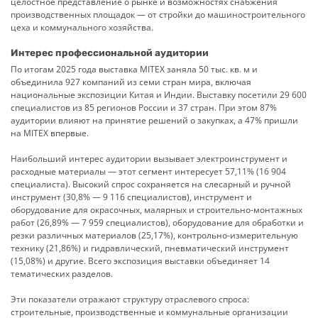
целостное представление о рынке и возможностях снабжения
производственных площадок — от стройки до машиностроительного
цеха и коммунального хозяйства.
Интерес профессиональной аудитории
По итогам 2025 года выставка MITEX заняла 50 тыс. кв. м и
объединила 927 компаний из семи стран мира, включая
национальные экспозиции Китая и Индии. Выставку посетили 29 600
специалистов из 85 регионов России и 37 стран. При этом 87%
аудитории влияют на принятие решений о закупках, а 47% пришли
на MITEX впервые.
Наибольший интерес аудитории вызывает электроинструмент и
расходные материалы — этот сегмент интересует 57,11% (16 904
специалиста). Высокий спрос сохраняется на слесарный и ручной
инструмент (30,8% — 9 116 специалистов), инструмент и
оборудование для окрасочных, малярных и строительно-монтажных
работ (26,89% — 7 959 специалистов), оборудование для обработки и
резки различных материалов (25,17%), контрольно-измерительную
технику (21,86%) и гидравлический, пневматический инструмент
(15,08%) и другие. Всего экспозиция выставки объединяет 14
тематических разделов.
Эти показатели отражают структуру отраслевого спроса:
строительные, производственные и коммунальные организации