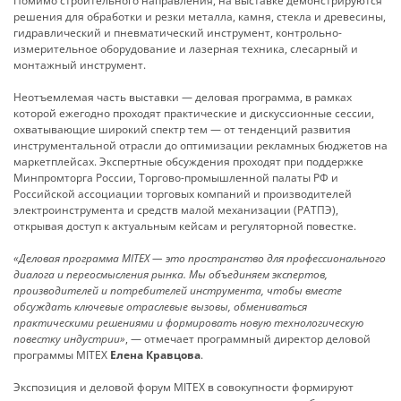
Помимо строительного направления, на выставке демонстрируются
решения для обработки и резки металла, камня, стекла и древесины,
гидравлический и пневматический инструмент, контрольно-
измерительное оборудование и лазерная техника, слесарный и
монтажный инструмент.
Неотъемлемая часть выставки — деловая программа, в рамках
которой ежегодно проходят практические и дискуссионные сессии,
охватывающие широкий спектр тем — от тенденций развития
инструментальной отрасли до оптимизации рекламных бюджетов на
маркетплейсах. Экспертные обсуждения проходят при поддержке
Минпромторга России, Торгово-промышленной палаты РФ и
Российской ассоциации торговых компаний и производителей
электроинструмента и средств малой механизации (РАТПЭ),
открывая доступ к актуальным кейсам и регуляторной повестке.
«Деловая программа MITEX — это пространство для профессионального
диалога и переосмысления рынка. Мы объединяем экспертов,
производителей и потребителей инструмента, чтобы вместе
обсуждать ключевые отраслевые вызовы, обмениваться
практическими решениями и формировать новую технологическую
повестку ин­дустрии»
, — отмечает программный директор деловой
программы MITEX
Елена Кравцова
.
Экспозиция и деловой форум MITEX в совокупности формируют