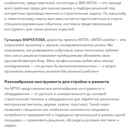
снабжению, представителей госсектора и ЖКХ MITEX — это преж­де
всего рабочая среда для оценки рынка и подбора решений под
конкретные производственные и строительные задачи. По масштабу
и тематическому охвату выставка остается единственным в стране
специализированным событием, системно представляющим
инструмент для самых разных отраслей.
Гульнара МАРКЕЛОВА
, директор проекта MITEX:
«MITEX сегодня — это
отраслевой ориентир и зеркало инструментального рынка. Мы
показываем, как развивается индустрия, какие технологии задают
тон, какие решения помогают предприятиям обновлять свою
производственную базу. Здесь профессионалы видят весь спектр
инструментов — от ручных до высокотехнологичных — и могут
принимать взвешенные решения для реальной работы»
Разнообразие инструмента для стройки и ремонта
На MITEX представлено все многообразие инструмента и
оборудования — от ручного и измерительного до силовой
строительной техники и оборудования для обработки различных
материалов (металла, дерева, камня, плас­тика). Такой охват
позволяет специалистам снабжения комплексно закрывать
потребности предприятий и подрядных организаций в рамках одной
площадки — сравнивать решения, обсуждать условия поставок и
сервис.