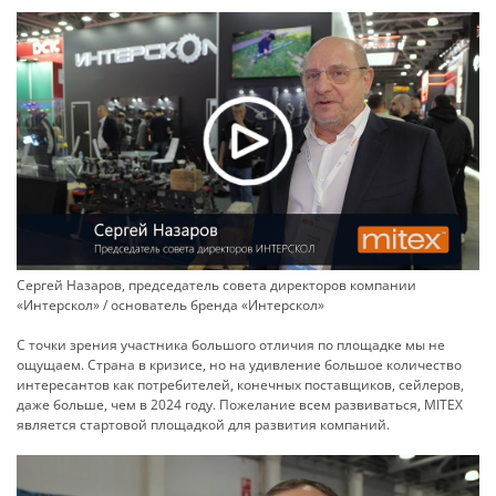
Сергей Назаров, председатель совета директоров компании
«Интерскол» / основатель бренда «Интерскол»
С точки зрения участника большого отличия по площадке мы не
ощущаем. Страна в кризисе, но на удивление большое количество
интересантов как потребителей, конечных поставщиков, сейлеров,
даже больше, чем в 2024 году. Пожелание всем развиваться, MITEX
является стартовой площадкой для развития компаний.