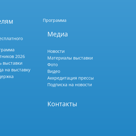
елям
Программа
Медиа
есплатного
грамма
Новости
тников 2026
Материалы выставки
ь выставки
Фото
да на выставку
Видео
держка
Аккредитация прессы
Подписка на новости
Контакты