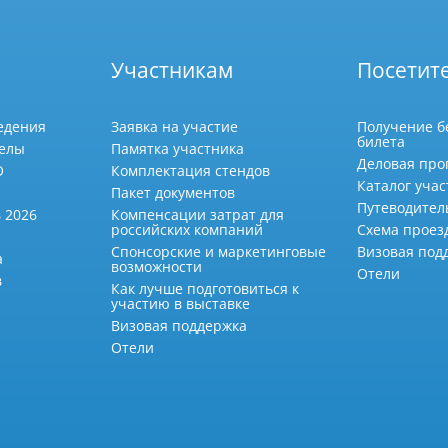
Участникам
Посетит
едения
Заявка на участие
Получение б
билета
делы
Памятка участника
Деловая про
О
Комплектация стендов
Каталог учас
Пакет документов
Путеводител
 2026
Компенсации затрат для
российских компаний
Схема проез
Спонсорские и маркетинговые
Визовая под
а
возможности
Отели
в
Как лучше подготовиться к
участию в выставке
Визовая поддержка
Отели