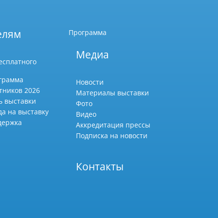
елям
Программа
Медиа
есплатного
грамма
Новости
тников 2026
Материалы выставки
ь выставки
Фото
да на выставку
Видео
держка
Аккредитация прессы
Подписка на новости
Контакты