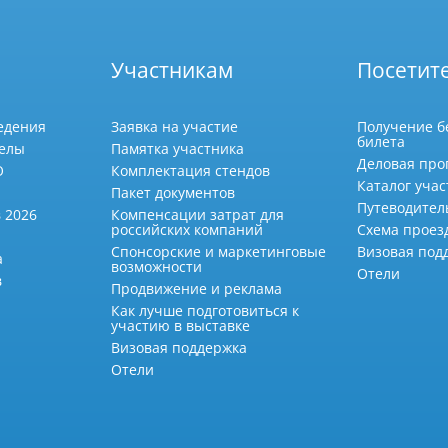
Участникам
Посетит
едения
Заявка на участие
Получение б
билета
делы
Памятка участника
Деловая про
О
Комплектация стендов
Каталог учас
Пакет документов
Путеводител
 2026
Компенсации затрат для
российских компаний
Схема проез
Спонсорские и маркетинговые
Визовая под
а
возможности
Отели
в
Продвижение и реклама
Как лучше подготовиться к
участию в выставке
Визовая поддержка
Отели