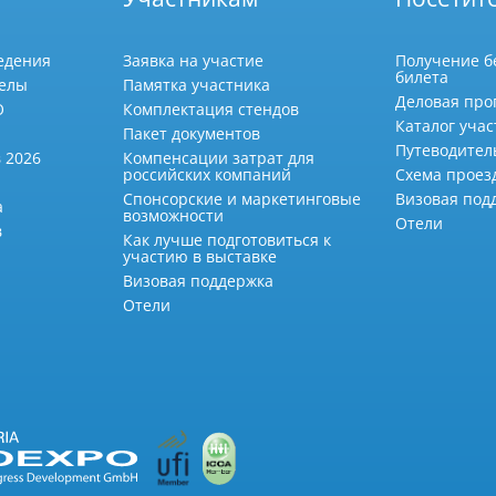
едения
Заявка на участие
Получение б
билета
делы
Памятка участника
Деловая про
О
Комплектация стендов
Каталог учас
Пакет документов
Путеводител
 2026
Компенсации затрат для
российских компаний
Схема проез
Спонсорские и маркетинговые
Визовая под
а
возможности
Отели
в
Как лучше подготовиться к
участию в выставке
Визовая поддержка
Отели