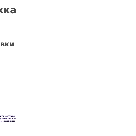
жка
авки