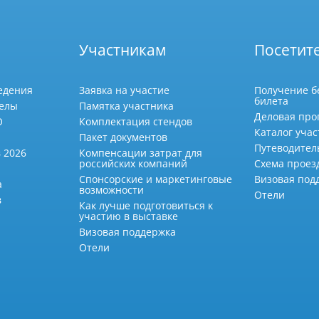
Участникам
Посетит
едения
Заявка на участие
Получение б
билета
делы
Памятка участника
Деловая про
О
Комплектация стендов
Каталог учас
Пакет документов
Путеводител
 2026
Компенсации затрат для
российских компаний
Схема проез
Спонсорские и маркетинговые
Визовая под
а
возможности
Отели
в
Как лучше подготовиться к
участию в выставке
Визовая поддержка
Отели