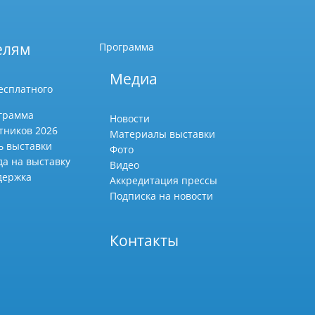
елям
Программа
Медиа
есплатного
грамма
Новости
тников 2026
Материалы выставки
ь выставки
Фото
да на выставку
Видео
держка
Аккредитация прессы
Подписка на новости
Контакты