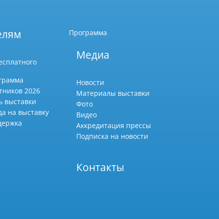
елям
Программа
Медиа
есплатного
грамма
Новости
тников 2026
Материалы выставки
ь выставки
Фото
да на выставку
Видео
держка
Аккредитация прессы
Подписка на новости
Контакты