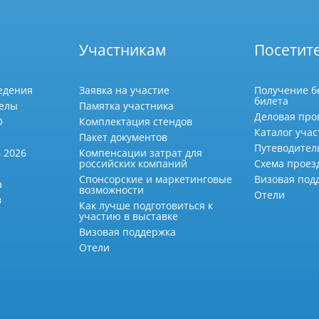
Участникам
Посетит
едения
Заявка на участие
Получение б
билета
делы
Памятка участника
Деловая про
О
Комплектация стендов
Каталог учас
Пакет документов
Путеводител
 2026
Компенсации затрат для
российских компаний
Схема проез
Спонсорские и маркетинговые
Визовая под
а
возможности
Отели
в
Как лучше подготовиться к
участию в выставке
Визовая поддержка
Отели