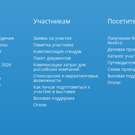
Участникам
Посетит
едения
Заявка на участие
Получение б
билета
делы
Памятка участника
Деловая про
О
Комплектация стендов
Каталог учас
Пакет документов
Путеводител
 2026
Компенсации затрат для
российских компаний
Схема проез
Спонсорские и маркетинговые
Визовая под
а
возможности
Отели
в
Как лучше подготовиться к
участию в выставке
Визовая поддержка
Отели