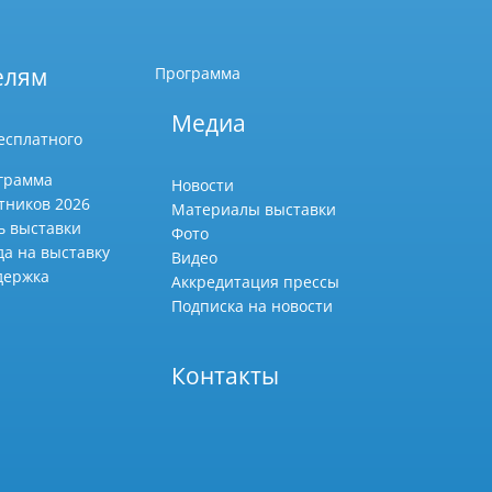
елям
Программа
Медиа
есплатного
грамма
Новости
тников 2026
Материалы выставки
ь выставки
Фото
да на выставку
Видео
держка
Аккредитация прессы
Подписка на новости
Контакты