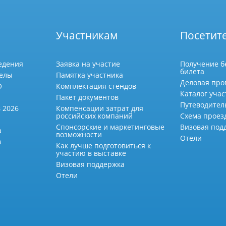
Участникам
Посетит
едения
Заявка на участие
Получение б
билета
делы
Памятка участника
Деловая про
О
Комплектация стендов
Каталог учас
Пакет документов
Путеводител
 2026
Компенсации затрат для
российских компаний
Схема проез
Спонсорские и маркетинговые
Визовая под
а
возможности
Отели
в
Как лучше подготовиться к
участию в выставке
Визовая поддержка
Отели