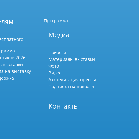
елям
Программа
Медиа
есплатного
грамма
Новости
тников 2026
Материалы выставки
ь выставки
Фото
да на выставку
Видео
держка
Аккредитация прессы
Подписка на новости
Контакты