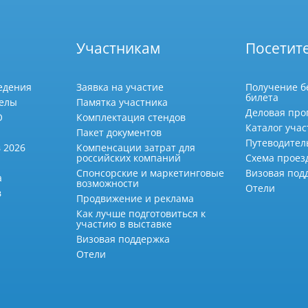
Участникам
Посетит
едения
Заявка на участие
Получение б
билета
делы
Памятка участника
Деловая про
О
Комплектация стендов
Каталог учас
Пакет документов
Путеводител
 2026
Компенсации затрат для
российских компаний
Схема проез
Спонсорские и маркетинговые
Визовая под
а
возможности
Отели
в
Продвижение и реклама
Как лучше подготовиться к
участию в выставке
Визовая поддержка
Отели