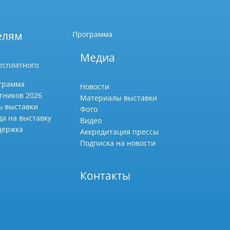
елям
Программа
Медиа
есплатного
грамма
Новости
тников 2026
Материалы выставки
ь выставки
Фото
да на выставку
Видео
держка
Аккредитация прессы
Подписка на новости
Контакты