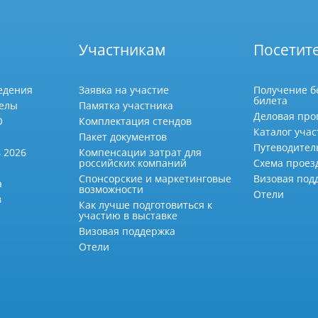
Участникам
Посетит
едения
Заявка на участие
Получение б
билета
делы
Памятка участника
Деловая про
О
Комплектация стендов
Каталог учас
Пакет документов
Путеводител
 2026
Компенсации затрат для
российских компаний
Схема проез
Спонсорские и маркетинговые
Визовая под
а
возможности
Отели
в
Как лучше подготовиться к
участию в выставке
Визовая поддержка
Отели