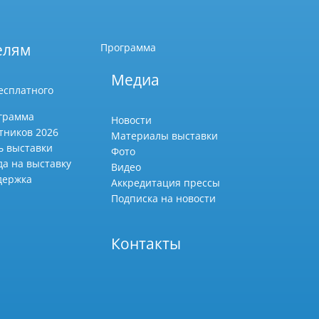
елям
Программа
Медиа
есплатного
грамма
Новости
тников 2026
Материалы выставки
ь выставки
Фото
да на выставку
Видео
держка
Аккредитация прессы
Подписка на новости
Контакты