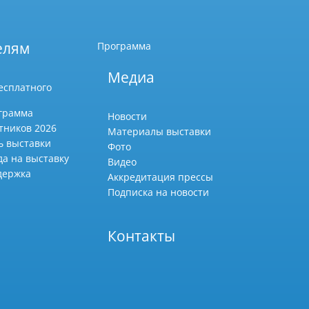
елям
Программа
Медиа
есплатного
грамма
Новости
тников 2026
Материалы выставки
ь выставки
Фото
да на выставку
Видео
держка
Аккредитация прессы
Подписка на новости
Контакты