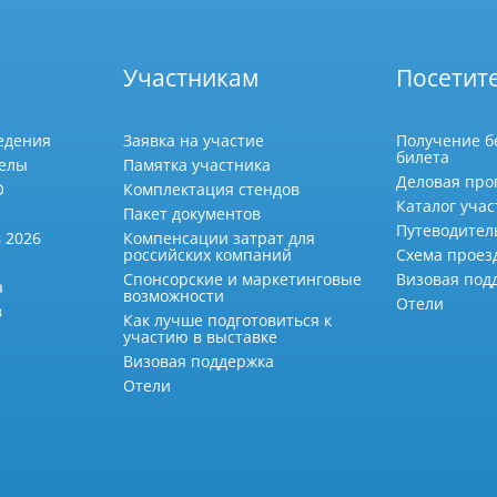
Участникам
Посетит
едения
Заявка на участие
Получение б
билета
делы
Памятка участника
Деловая про
О
Комплектация стендов
Каталог учас
Пакет документов
Путеводител
 2026
Компенсации затрат для
российских компаний
Схема проез
Спонсорские и маркетинговые
Визовая под
а
возможности
Отели
в
Как лучше подготовиться к
участию в выставке
Визовая поддержка
Отели