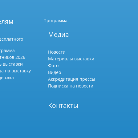
елям
Программа
Медиа
есплатного
грамма
Новости
тников 2026
Материалы выставки
ь выставки
Фото
да на выставку
Видео
держка
Аккредитация прессы
Подписка на новости
Контакты