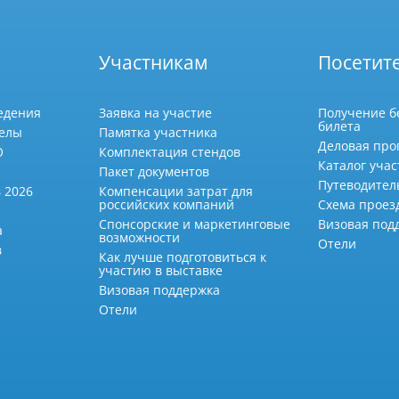
Участникам
Посетит
едения
Заявка на участие
Получение б
билета
делы
Памятка участника
Деловая про
О
Комплектация стендов
Каталог учас
Пакет документов
Путеводител
 2026
Компенсации затрат для
российских компаний
Схема проез
Спонсорские и маркетинговые
Визовая под
а
возможности
Отели
в
Как лучше подготовиться к
участию в выставке
Визовая поддержка
Отели