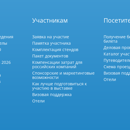
Участникам
Посетит
едения
Заявка на участие
Получение б
билета
делы
Памятка участника
Деловая про
О
Комплектация стендов
Каталог учас
Пакет документов
Путеводител
 2026
Компенсации затрат для
российских компаний
Схема проез
Спонсорские и маркетинговые
Визовая под
а
возможности
Отели
в
Как лучше подготовиться к
участию в выставке
Визовая поддержка
Отели