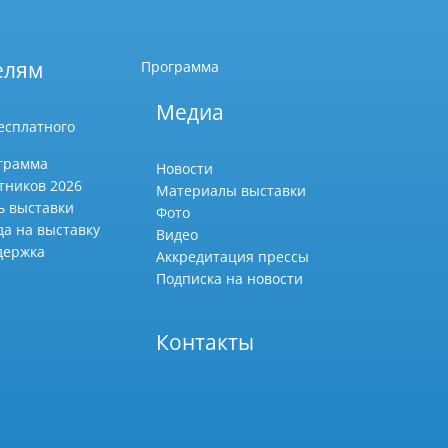
елям
Программа
Медиа
есплатного
грамма
Новости
тников 2026
Материалы выставки
ь выставки
Фото
да на выставку
Видео
держка
Аккредитация прессы
Подписка на новости
Контакты