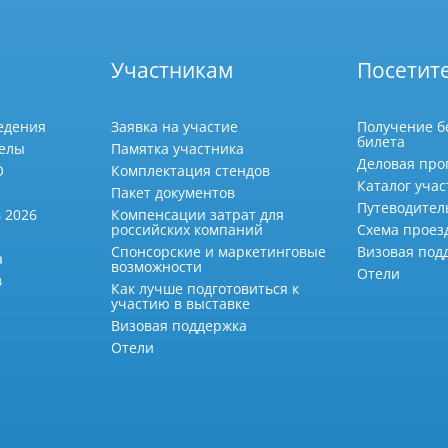
Участникам
Посетит
едения
Заявка на участие
Получение б
билета
делы
Памятка участника
Деловая про
О
Комплектация стендов
Каталог учас
Пакет документов
Путеводител
 2026
Компенсации затрат для
российских компаний
Схема проез
Спонсорские и маркетинговые
Визовая под
а
возможности
Отели
в
Как лучше подготовиться к
участию в выставке
Визовая поддержка
Отели