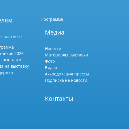
елям
Программа
Медиа
есплатного
грамма
Новости
тников 2026
Материалы выставки
ь выставки
Фото
да на выставку
Видео
держка
Аккредитация прессы
Подписка на новости
Контакты