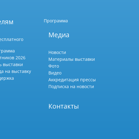
елям
Программа
Медиа
есплатного
грамма
Новости
тников 2026
Материалы выставки
ь выставки
Фото
да на выставку
Видео
держка
Аккредитация прессы
Подписка на новости
Контакты