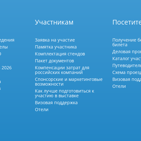
Участникам
Посетит
едения
Заявка на участие
Получение б
билета
делы
Памятка участника
Деловая про
О
Комплектация стендов
Каталог учас
Пакет документов
Путеводител
 2026
Компенсации затрат для
российских компаний
Схема проез
Спонсорские и маркетинговые
Визовая под
а
возможности
Отели
в
Как лучше подготовиться к
участию в выставке
Визовая поддержка
Отели