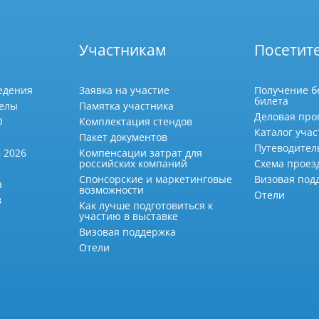
Участникам
Посетит
едения
Заявка на участие
Получение б
билета
делы
Памятка участника
Деловая про
О
Комплектация стендов
Каталог учас
Пакет документов
Путеводител
 2026
Компенсации затрат для
российских компаний
Схема проез
Спонсорские и маркетинговые
Визовая под
а
возможности
Отели
в
Как лучше подготовиться к
участию в выставке
Визовая поддержка
Отели