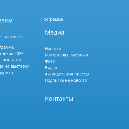
елям
Программа
Медиа
есплатного
грамма
Новости
тников 2026
Материалы выставки
ь выставки
Фото
да на выставку
Видео
держка
Аккредитация прессы
Подписка на новости
Контакты