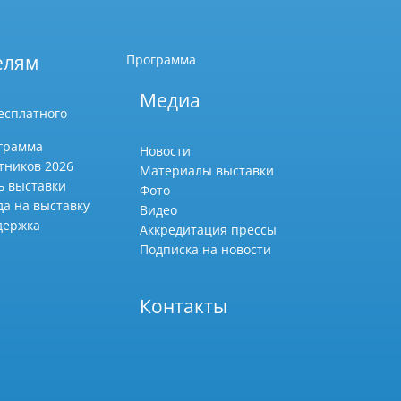
елям
Программа
Медиа
есплатного
грамма
Новости
тников 2026
Материалы выставки
ь выставки
Фото
да на выставку
Видео
держка
Аккредитация прессы
Подписка на новости
Контакты