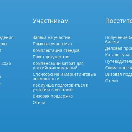
Участникам
Посетит
едения
Заявка на участие
Получение б
билета
делы
Памятка участника
Деловая про
О
Комплектация стендов
Каталог учас
Пакет документов
Путеводител
 2026
Компенсации затрат для
российских компаний
Схема проез
Спонсорские и маркетинговые
Визовая под
а
возможности
Отели
в
Как лучше подготовиться к
участию в выставке
Визовая поддержка
Отели