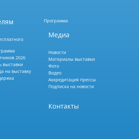
елям
Программа
Медиа
есплатного
грамма
Новости
тников 2026
Материалы выставки
ь выставки
Фото
да на выставку
Видео
держка
Аккредитация прессы
Подписка на новости
Контакты