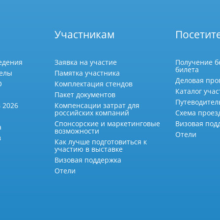
Участникам
Посетит
едения
Заявка на участие
Получение б
билета
делы
Памятка участника
Деловая про
О
Комплектация стендов
Каталог учас
Пакет документов
Путеводител
 2026
Компенсации затрат для
российских компаний
Схема проез
Спонсорские и маркетинговые
Визовая под
а
возможности
Отели
в
Как лучше подготовиться к
участию в выставке
Визовая поддержка
Отели