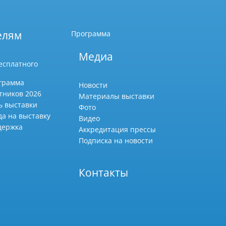
елям
Программа
Медиа
есплатного
грамма
Новости
тников 2026
Материалы выставки
ь выставки
Фото
да на выставку
Видео
держка
Аккредитация прессы
Подписка на новости
Контакты