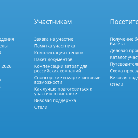
Участникам
Посетит
едения
Заявка на участие
Получение б
билета
делы
Памятка участника
Деловая про
О
Комплектация стендов
Каталог учас
Пакет документов
Путеводител
 2026
Компенсации затрат для
российских компаний
Схема проез
Спонсорские и маркетинговые
Визовая под
а
возможности
Отели
в
Как лучше подготовиться к
участию в выставке
Визовая поддержка
Отели