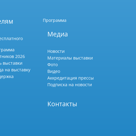
елям
Программа
Медиа
есплатного
грамма
Новости
тников 2026
Материалы выставки
ь выставки
Фото
да на выставку
Видео
держка
Аккредитация прессы
Подписка на новости
Контакты