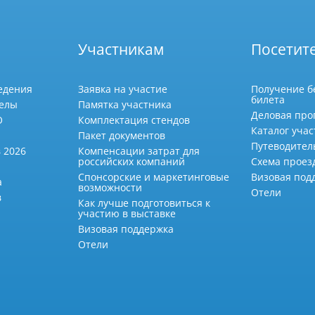
Участникам
Посетит
едения
Заявка на участие
Получение б
билета
делы
Памятка участника
Деловая про
О
Комплектация стендов
Каталог учас
Пакет документов
Путеводител
 2026
Компенсации затрат для
российских компаний
Схема проез
Спонсорские и маркетинговые
Визовая под
а
возможности
Отели
в
Как лучше подготовиться к
участию в выставке
Визовая поддержка
Отели