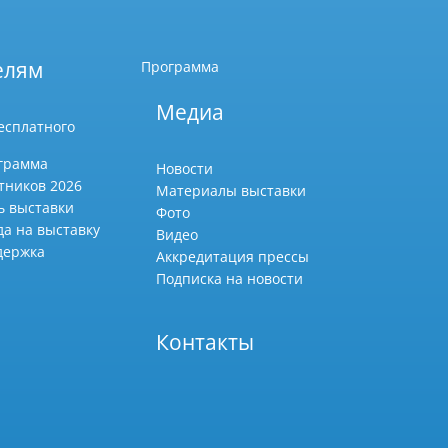
елям
Программа
Медиа
есплатного
грамма
Новости
тников 2026
Материалы выставки
ь выставки
Фото
да на выставку
Видео
держка
Аккредитация прессы
Подписка на новости
Контакты