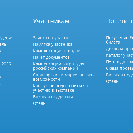
Участникам
Посетит
едения
Заявка на участие
Получение б
билета
делы
Памятка участника
Деловая про
О
Комплектация стендов
Каталог учас
Пакет документов
Путеводител
 2026
Компенсации затрат для
российских компаний
Схема проез
Спонсорские и маркетинговые
Визовая под
а
возможности
Отели
в
Как лучше подготовиться к
участию в выставке
Визовая поддержка
Отели