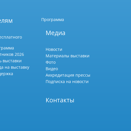
елям
Программа
Медиа
есплатного
грамма
Новости
тников 2026
Материалы выставки
ь выставки
Фото
да на выставку
Видео
держка
Аккредитация прессы
Подписка на новости
Контакты