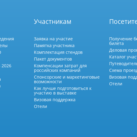
Участникам
Посетит
едения
Заявка на участие
Получение б
билета
делы
Памятка участника
Деловая про
О
Комплектация стендов
Каталог учас
Пакет документов
Путеводител
 2026
Компенсации затрат для
российских компаний
Схема проез
Спонсорские и маркетинговые
Визовая под
а
возможности
Отели
в
Как лучше подготовиться к
участию в выставке
Визовая поддержка
Отели