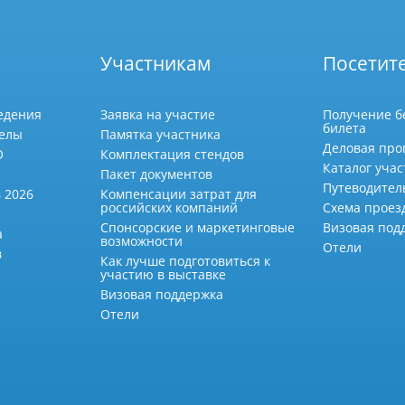
Участникам
Посетит
едения
Заявка на участие
Получение б
билета
делы
Памятка участника
Деловая про
О
Комплектация стендов
Каталог учас
Пакет документов
Путеводител
 2026
Компенсации затрат для
российских компаний
Схема проез
Спонсорские и маркетинговые
Визовая под
а
возможности
Отели
в
Как лучше подготовиться к
участию в выставке
Визовая поддержка
Отели