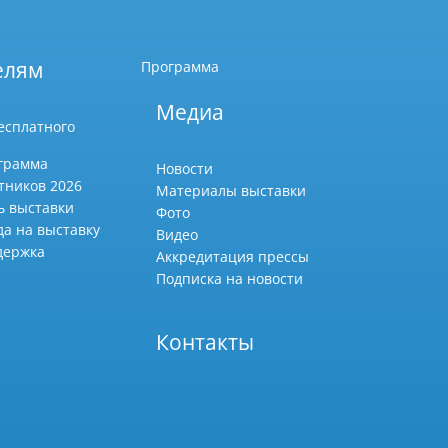
елям
Программа
Медиа
есплатного
грамма
Новости
тников 2026
Материалы выставки
ь выставки
Фото
да на выставку
Видео
держка
Аккредитация прессы
Подписка на новости
Контакты