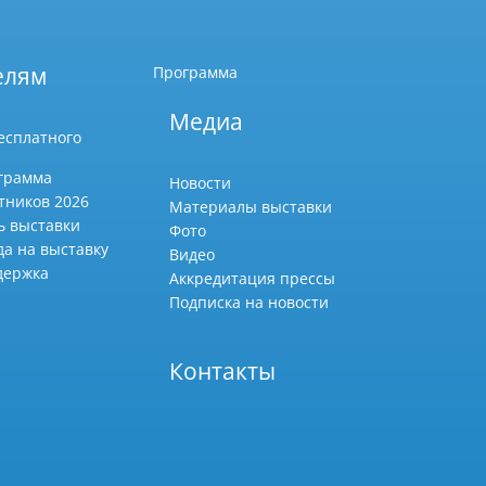
елям
Программа
Медиа
есплатного
грамма
Новости
тников 2026
Материалы выставки
ь выставки
Фото
да на выставку
Видео
держка
Аккредитация прессы
Подписка на новости
Контакты