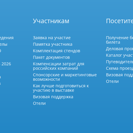
Участникам
Посетит
едения
Заявка на участие
Получение б
билета
делы
Памятка участника
Деловая про
О
Комплектация стендов
Каталог учас
Пакет документов
Путеводител
 2026
Компенсации затрат для
российских компаний
Схема проез
Спонсорские и маркетинговые
Визовая под
а
возможности
Отели
в
Как лучше подготовиться к
участию в выставке
Визовая поддержка
Отели