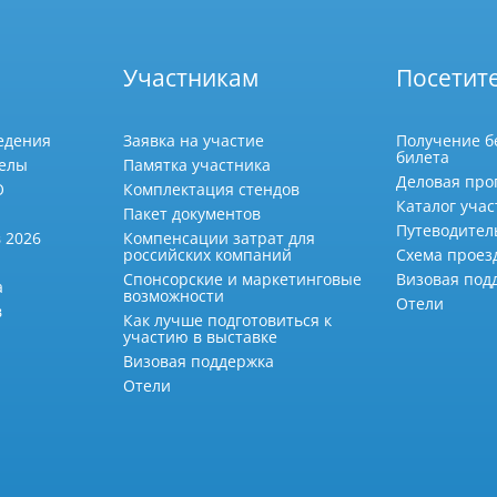
Участникам
Посетит
едения
Заявка на участие
Получение б
билета
делы
Памятка участника
Деловая про
О
Комплектация стендов
Каталог учас
Пакет документов
Путеводител
 2026
Компенсации затрат для
российских компаний
Схема проез
Спонсорские и маркетинговые
Визовая под
а
возможности
Отели
в
Как лучше подготовиться к
участию в выставке
Визовая поддержка
Отели