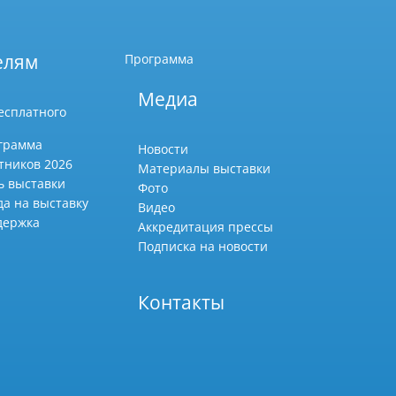
елям
Программа
Медиа
есплатного
грамма
Новости
тников 2026
Материалы выставки
ь выставки
Фото
да на выставку
Видео
держка
Аккредитация прессы
Подписка на новости
Контакты