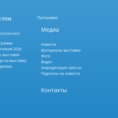
елям
Программа
Медиа
есплатного
грамма
Новости
тников 2026
Материалы выставки
ь выставки
Фото
да на выставку
Видео
держка
Аккредитация прессы
Подписка на новости
Контакты