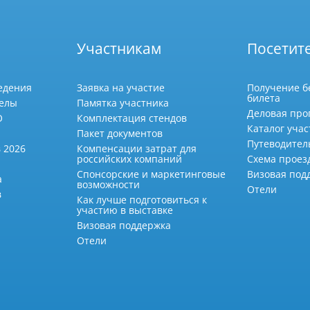
Участникам
Посетит
едения
Заявка на участие
Получение б
билета
делы
Памятка участника
Деловая про
О
Комплектация стендов
Каталог учас
Пакет документов
Путеводител
 2026
Компенсации затрат для
российских компаний
Схема проез
Спонсорские и маркетинговые
Визовая под
а
возможности
Отели
в
Как лучше подготовиться к
участию в выставке
Визовая поддержка
Отели