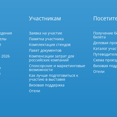
Участникам
Посетит
едения
Заявка на участие
Получение б
билета
делы
Памятка участника
Деловая про
О
Комплектация стендов
Каталог учас
Пакет документов
Путеводител
 2026
Компенсации затрат для
российских компаний
Схема проез
Спонсорские и маркетинговые
Визовая под
а
возможности
Отели
в
Как лучше подготовиться к
участию в выставке
Визовая поддержка
Отели