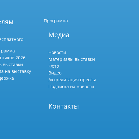
елям
Программа
Медиа
есплатного
грамма
Новости
тников 2026
Материалы выставки
ь выставки
Фото
да на выставку
Видео
держка
Аккредитация прессы
Подписка на новости
Контакты