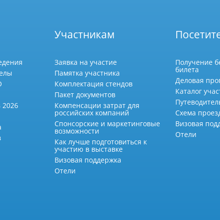
Участникам
Посетит
едения
Заявка на участие
Получение б
билета
делы
Памятка участника
Деловая про
О
Комплектация стендов
Каталог учас
Пакет документов
Путеводител
 2026
Компенсации затрат для
российских компаний
Схема проез
Спонсорские и маркетинговые
Визовая под
а
возможности
Отели
в
Как лучше подготовиться к
участию в выставке
Визовая поддержка
Отели