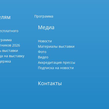
елям
Программа
Медиа
есплатного
грамма
Новости
тников 2026
Материалы выставки
ь выставки
Фото
да на выставку
Видео
держка
Аккредитация прессы
Подписка на новости
Контакты