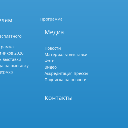
елям
Программа
Медиа
есплатного
грамма
Новости
тников 2026
Материалы выставки
ь выставки
Фото
да на выставку
Видео
держка
Аккредитация прессы
Подписка на новости
Контакты