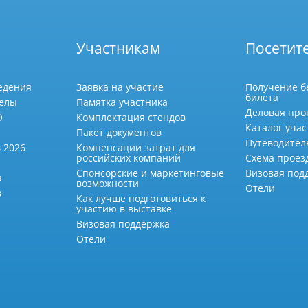
Участникам
Посетит
едения
Заявка на участие
Получение б
билета
делы
Памятка участника
Деловая про
О
Комплектация стендов
Каталог учас
Пакет документов
Путеводител
 2026
Компенсации затрат для
российских компаний
Схема проез
Спонсорские и маркетинговые
Визовая под
а
возможности
Отели
в
Как лучше подготовиться к
участию в выставке
Визовая поддержка
Отели