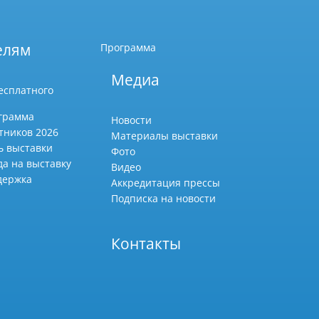
елям
Программа
Медиа
есплатного
грамма
Новости
тников 2026
Материалы выставки
ь выставки
Фото
да на выставку
Видео
держка
Аккредитация прессы
Подписка на новости
Контакты