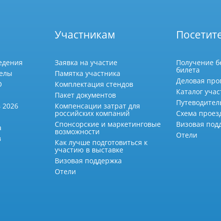
Участникам
Посетит
едения
Заявка на участие
Получение б
билета
делы
Памятка участника
Деловая про
О
Комплектация стендов
Каталог учас
Пакет документов
Путеводител
 2026
Компенсации затрат для
российских компаний
Схема проез
Спонсорские и маркетинговые
Визовая под
а
возможности
Отели
в
Как лучше подготовиться к
участию в выставке
Визовая поддержка
Отели