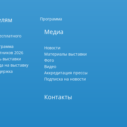
елям
Программа
Медиа
есплатного
грамма
Новости
тников 2026
Материалы выставки
ь выставки
Фото
да на выставку
Видео
держка
Аккредитация прессы
Подписка на новости
Контакты