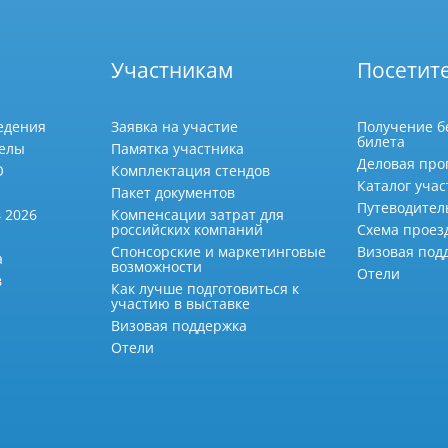
Участникам
Посетит
едения
Заявка на участие
Получение б
билета
делы
Памятка участника
Деловая про
О
Комплектация стендов
Каталог учас
Пакет документов
Путеводител
 2026
Компенсации затрат для
российских компаний
Схема проез
Спонсорские и маркетинговые
Визовая под
а
возможности
Отели
в
Как лучше подготовиться к
участию в выставке
Визовая поддержка
Отели