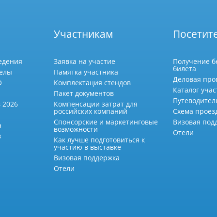
Участникам
Посетит
едения
Заявка на участие
Получение б
билета
делы
Памятка участника
Деловая про
О
Комплектация стендов
Каталог учас
Пакет документов
Путеводител
 2026
Компенсации затрат для
российских компаний
Схема проез
Спонсорские и маркетинговые
Визовая под
а
возможности
Отели
в
Как лучше подготовиться к
участию в выставке
Визовая поддержка
Отели