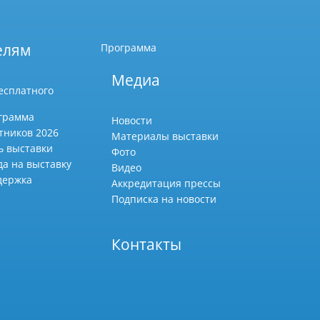
елям
Программа
Медиа
есплатного
грамма
Новости
тников 2026
Материалы выставки
ь выставки
Фото
да на выставку
Видео
держка
Аккредитация прессы
Подписка на новости
Контакты