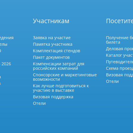
Участникам
Посетит
едения
Заявка на участие
Получение б
билета
делы
Памятка участника
Деловая про
О
Комплектация стендов
Каталог учас
Пакет документов
Путеводител
 2026
Компенсации затрат для
российских компаний
Схема проез
Спонсорские и маркетинговые
Визовая под
а
возможности
Отели
в
Как лучше подготовиться к
участию в выставке
Визовая поддержка
Отели