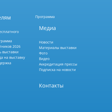
елям
Программа
Медиа
есплатного
грамма
Новости
тников 2026
Материалы выставки
ь выставки
Фото
да на выставку
Видео
держка
Аккредитация прессы
Подписка на новости
Контакты