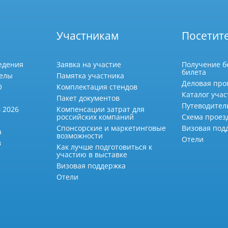
Участникам
Посетит
едения
Заявка на участие
Получение б
билета
делы
Памятка участника
Деловая про
О
Комплектация стендов
Каталог учас
Пакет документов
Путеводител
 2026
Компенсации затрат для
российских компаний
Схема проез
Спонсорские и маркетинговые
Визовая под
а
возможности
Отели
в
Как лучше подготовиться к
участию в выставке
Визовая поддержка
Отели