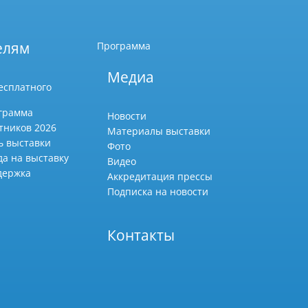
елям
Программа
Медиа
есплатного
грамма
Новости
тников 2026
Материалы выставки
ь выставки
Фото
да на выставку
Видео
держка
Аккредитация прессы
Подписка на новости
Контакты