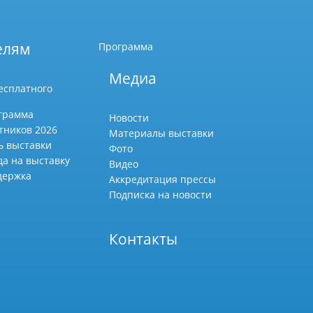
елям
Программа
Медиа
есплатного
грамма
Новости
тников 2026
Материалы выставки
ь выставки
Фото
да на выставку
Видео
держка
Аккредитация прессы
Подписка на новости
Контакты