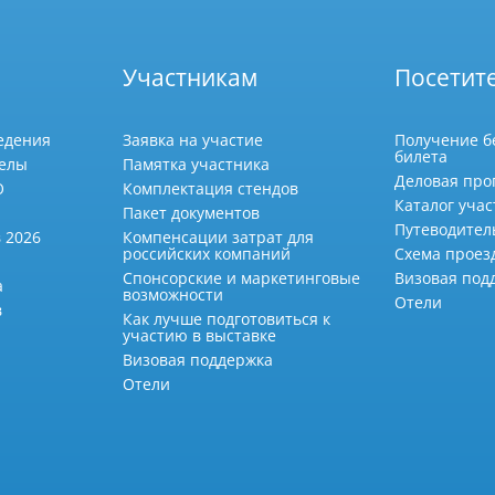
Участникам
Посетит
едения
Заявка на участие
Получение б
билета
делы
Памятка участника
Деловая про
О
Комплектация стендов
Каталог учас
Пакет документов
Путеводител
 2026
Компенсации затрат для
российских компаний
Схема проез
Спонсорские и маркетинговые
Визовая под
а
возможности
Отели
в
Как лучше подготовиться к
участию в выставке
Визовая поддержка
Отели