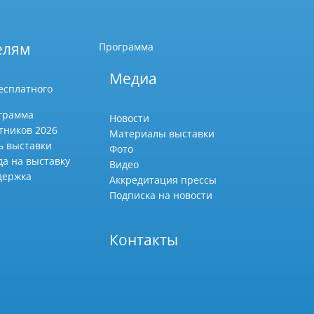
елям
Программа
Медиа
есплатного
грамма
Новости
тников 2026
Материалы выставки
ь выставки
Фото
да на выставку
Видео
держка
Аккредитация прессы
Подписка на новости
Контакты