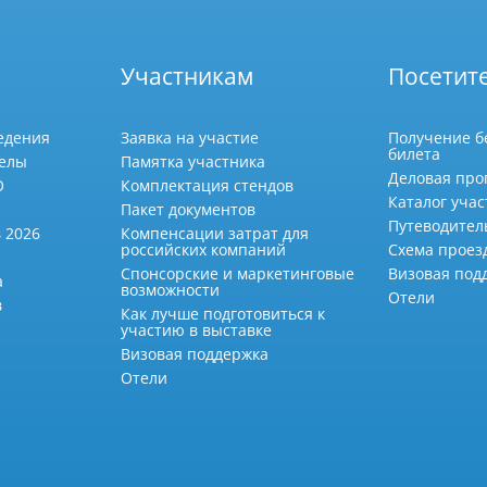
Участникам
Посетит
едения
Заявка на участие
Получение б
билета
делы
Памятка участника
Деловая про
О
Комплектация стендов
Каталог учас
Пакет документов
Путеводител
 2026
Компенсации затрат для
российских компаний
Схема проез
Спонсорские и маркетинговые
Визовая под
а
возможности
Отели
в
Как лучше подготовиться к
участию в выставке
Визовая поддержка
Отели