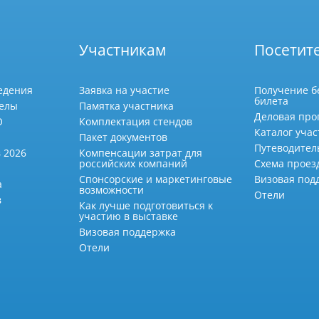
Участникам
Посетит
едения
Заявка на участие
Получение б
билета
делы
Памятка участника
Деловая про
О
Комплектация стендов
Каталог учас
Пакет документов
Путеводител
 2026
Компенсации затрат для
российских компаний
Схема проез
Спонсорские и маркетинговые
Визовая под
а
возможности
Отели
в
Как лучше подготовиться к
участию в выставке
Визовая поддержка
Отели