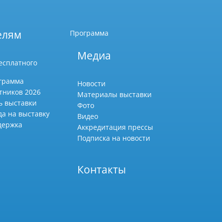
елям
Программа
Медиа
есплатного
грамма
Новости
тников 2026
Материалы выставки
ь выставки
Фото
да на выставку
Видео
держка
Аккредитация прессы
Подписка на новости
Контакты