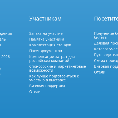
Участникам
Посетит
едения
Заявка на участие
Получение б
билета
делы
Памятка участника
Деловая про
О
Комплектация стендов
Каталог учас
Пакет документов
Путеводител
 2026
Компенсации затрат для
российских компаний
Схема проез
Спонсорские и маркетинговые
Визовая под
а
возможности
Отели
в
Как лучше подготовиться к
участию в выставке
Визовая поддержка
Отели