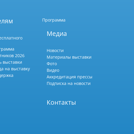
елям
Программа
Медиа
есплатного
грамма
Новости
тников 2026
Материалы выставки
ь выставки
Фото
да на выставку
Видео
держка
Аккредитация прессы
Подписка на новости
Контакты