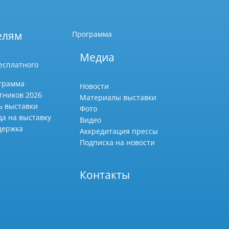
елям
Программа
Медиа
есплатного
грамма
Новости
тников 2026
Материалы выставки
ь выставки
Фото
да на выставку
Видео
держка
Аккредитация прессы
Подписка на новости
Контакты