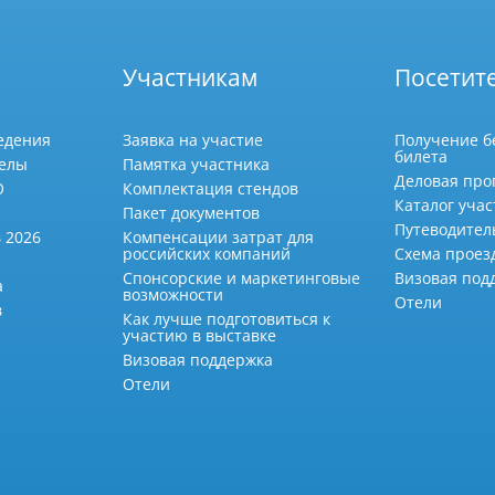
Участникам
Посетит
едения
Заявка на участие
Получение б
билета
делы
Памятка участника
Деловая про
О
Комплектация стендов
Каталог учас
Пакет документов
Путеводител
 2026
Компенсации затрат для
российских компаний
Схема проез
Спонсорские и маркетинговые
Визовая под
а
возможности
Отели
в
Как лучше подготовиться к
участию в выставке
Визовая поддержка
Отели